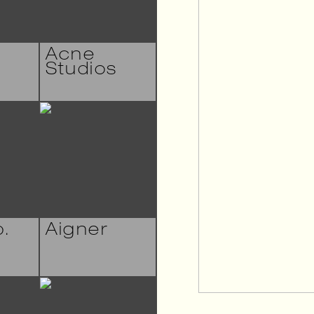
Acne
Studios
.
Aigner