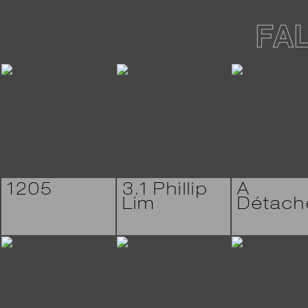
FA
1205
3.1 Phillip
A
Lim
Détach