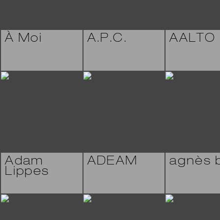
À Moi
A.P.C.
AALTO
Adam
ADEAM
agnès b
Lippes