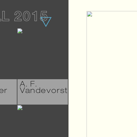
LL 2015
A. F.
er
Vandevorst