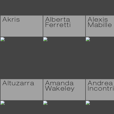
Akris
Alberta
Alexis
Ferretti
Mabille
Altuzarra
Amanda
Andrea
Wakeley
Incontr