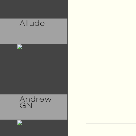
Allude
Andrew
i
GN