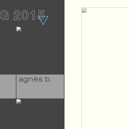
G 2015
agnès b.
s